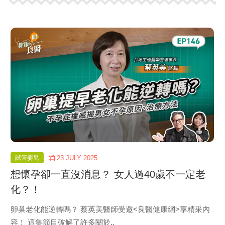
view
more
試管嬰兒
23 JULY 2025
想懷孕卻一直沒消息？ 女人過40歲不一定老
化？！
卵巢老化能逆轉嗎？ 蔡英美醫師受邀<良醫健康網>享精采內
容！ 這集節目破解了許多關於..