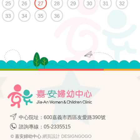
(current)
25
26
27
28
29
30
31
32
33
34
35
36
中心院址：600嘉義市西區友愛路390號
諮詢專線：
05-2335515
© 嘉安婦幼中心.
網頁設計 DESIGNGOGO