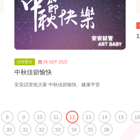
試管嬰兒
29 SEP 2023
中秋佳節愉快
安安試管祝大家 中秋佳節愉快、健康平安
(current)
8
9
10
11
12
13
14
15
16
30
31
32
33
34
35
36