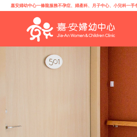
嘉安婦幼中心一條龍服務
不孕症
、
婦產科
、
月子中心
、
小兒科
一手