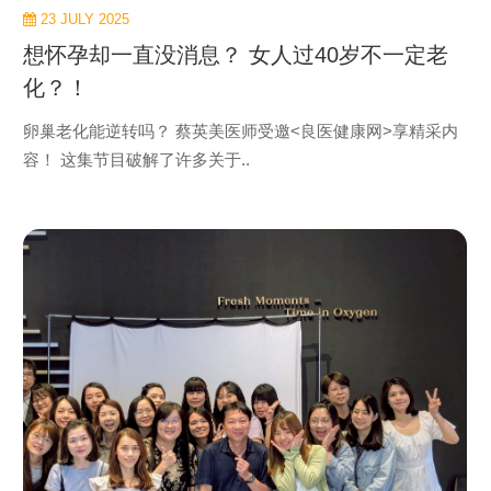
23 JULY 2025
想怀孕却一直没消息？ 女人过40岁不一定老
化？！
卵巢老化能逆转吗？ 蔡英美医师受邀<良医健康网>享精采内
容！ 这集节目破解了许多关于..
view
more