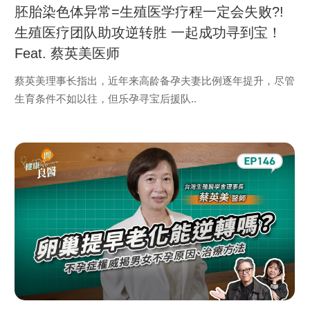
胚胎染色体异常=生殖医学疗程一定会失败?!
生殖医疗团队助攻逆转胜 一起成功寻到宝！
Feat. 蔡英美医师
蔡英美理事长指出，近年来高龄备孕夫妻比例逐年提升，尽管
生育条件不如以往，但乐孕寻宝后援队..
view
more