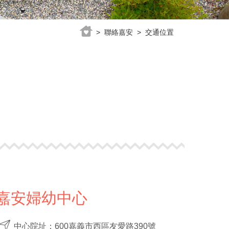
> 聯絡嘉安 > 交通位置
嘉安婦幼中心
中心院址：600嘉義市西區友愛路390號