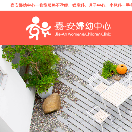
嘉安婦幼中心一條龍服務
不孕症
、
婦產科
、
月子中心
、
小兒科
一手