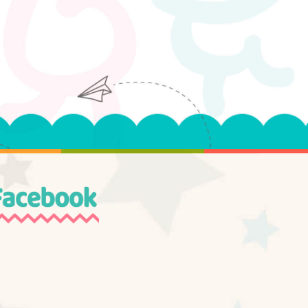
至
至
至
至
facebook
LINE
twitter
Google+