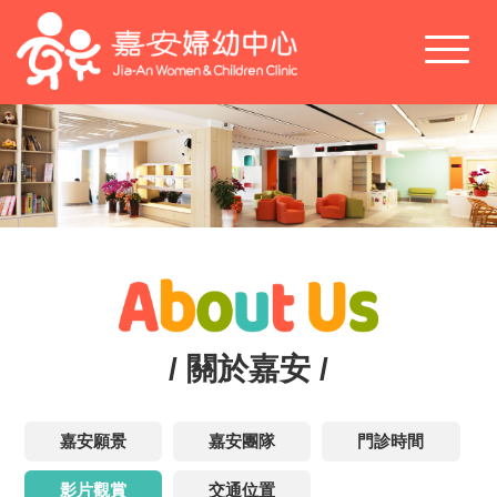
Toggl
naviga
/ 關於嘉安 /
嘉安願景
嘉安團隊
門診時間
影片觀賞
交通位置