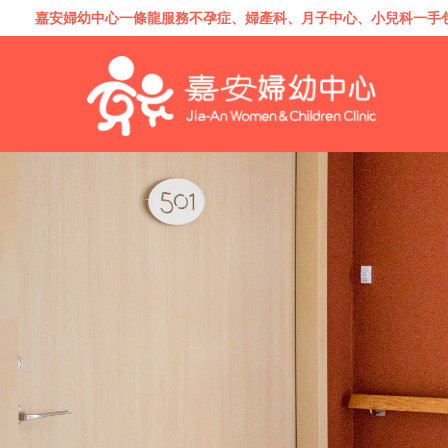
嘉安婦幼中心一條龍服務
不孕症
、
婦產科
、
月子中心
、
小兒科
一手