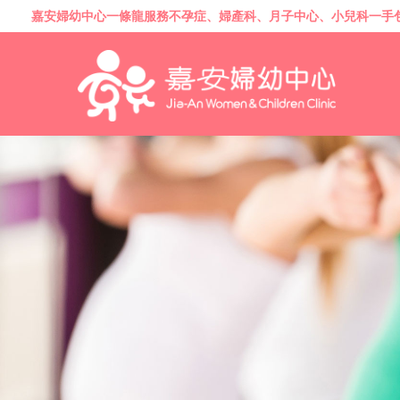
嘉安婦幼中心一條龍服務
不孕症
、
婦產科
、
月子中心
、
小兒科
一手