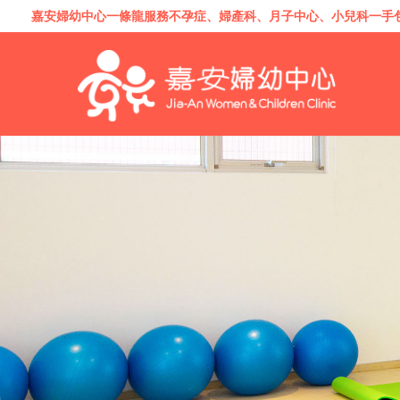
嘉安婦幼中心一條龍服務
不孕症
、
婦產科
、
月子中心
、
小兒科
一手