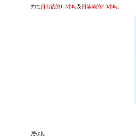
約在
日出後的1-2小時
及
日落前的2-3小時
。
潛伏期：