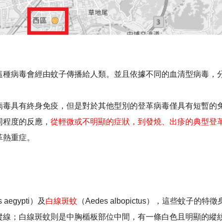
這種病毒會經由蚊子傳播給人類。並且依據不同的血清型病毒，
病毒具有終身免疫，但是對於其他型別的登革病毒僅具有短暫的
同程度的反應，
從輕微或不明顯的症狀，到發燒、出疹的典型登
革熱重症。
 aegypti）及
白線斑蚊
（Aedes albopictus），這些蚊
縱線；白線斑蚊則是中胸楯板部位中間，有一條白色且明顯的縱