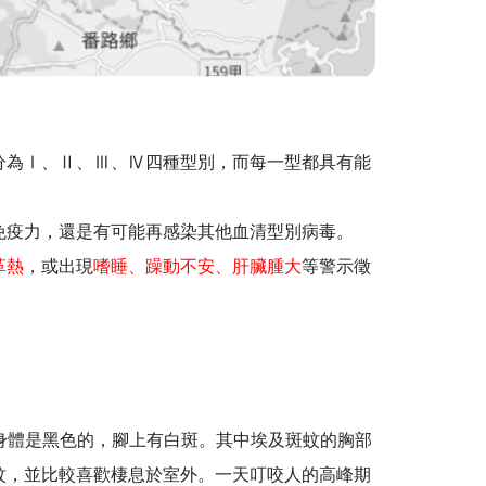
分為Ⅰ、Ⅱ、Ⅲ、Ⅳ四種型別，而每一型都具有能
免疫力，還是有可能再感染其他血清型別病毒。
革熱
，或出現
嗜睡、躁動不安、肝臟腫大
等警示徵
子的特徵身體是黑色的，腳上有白斑。其中埃及斑蚊的胸部
紋，並比較喜歡棲息於室外。一天叮咬人的高峰期