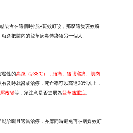
感染者在這個時期被斑蚊叮咬，那麼這隻斑蚊將
，就會把體內的登革病毒傳染給另一個人。
突發性的
高燒（≧38℃），頭痛、後眼窩痛、肌肉
有及時就醫或治療，死亡率可以高達20%以上，
血壓改變
等，須注意是否進展為
登革熱重症
。
早期診斷且適當治療，亦應同時避免再被病媒蚊叮